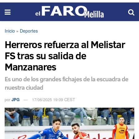
Inicio
»
Deportes
Herreros refuerza al Melistar
FS tras su salida de
Manzanares
Es uno de los grandes fichajes de la escuadra de
nuestra ciudad
por
JPG
17/06/2025 19:09 CEST