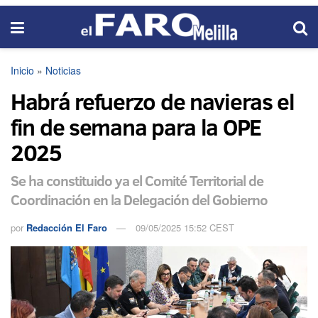
Inicio
»
Noticias
Habrá refuerzo de navieras el
fin de semana para la OPE
2025
Se ha constituido ya el Comité Territorial de
Coordinación en la Delegación del Gobierno
por
Redacción El Faro
09/05/2025 15:52 CEST