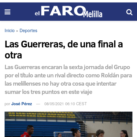
Inicio
»
Deportes
Las Guerreras, de una final a
otra
Las Guerreras encaran la sexta jornada del Grupo
por el título ante un rival directo como Roldán para
las melillenses no hay otra cosa que intentar
sumar los tres puntos en este viaje
por
José Pérez
08/05/2021 06:10 CEST