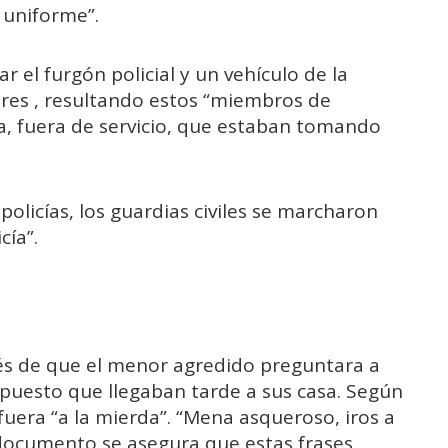
 uniforme”.
ar el furgón policial y un vehículo de la
esores , resultando estos “miembros de
a, fuera de servicio, que estaban tomando
olicías, los guardias civiles se marcharon
cía”.
ués de que el menor agredido preguntara a
 puesto que llegaban tarde a sus casa. Según
fuera “a la mierda”. “Mena asqueroso, iros a
 documento se asegura que estas frases