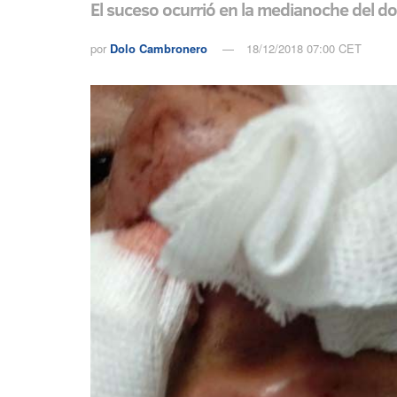
El suceso ocurrió en la medianoche del d
por
Dolo Cambronero
18/12/2018 07:00 CET