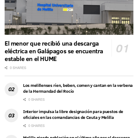
El menor que recibió una descarga
eléctrica en Galápagos se encuentra
estable en el HUME
0 SHARES
Los melillenses ríen, beben, comen y cantan en la verbena
de la Hermandad del Rocío
0 SHARES
Interior impulsa la libre designación para puestos de
oficiales en las comandancias de Ceuta y Melilla
0 SHARES
Melilla pierde población en el último año por el descenso