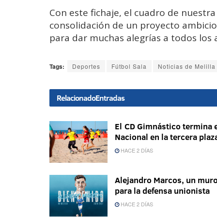
Con este fichaje, el cuadro de nuestr
consolidación de un proyecto ambicios
para dar muchas alegrías a todos los 
Tags:
Deportes
Fútbol Sala
Noticias de Melilla
Relacionado
Entradas
El CD Gimnástico termina e
Nacional en la tercera plaz
HACE 2 DÍAS
Alejandro Marcos, un mur
para la defensa unionista
HACE 2 DÍAS