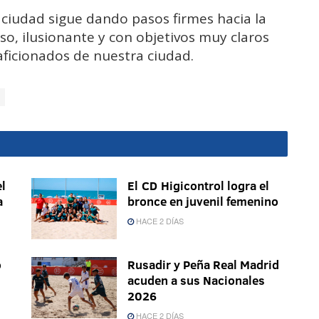
a ciudad sigue dando pasos firmes hacia la
o, ilusionante y con objetivos muy claros
aficionados de nuestra ciudad.
l
El CD Higicontrol logra el
a
bronce en juvenil femenino
HACE 2 DÍAS
o
Rusadir y Peña Real Madrid
acuden a sus Nacionales
2026
HACE 2 DÍAS