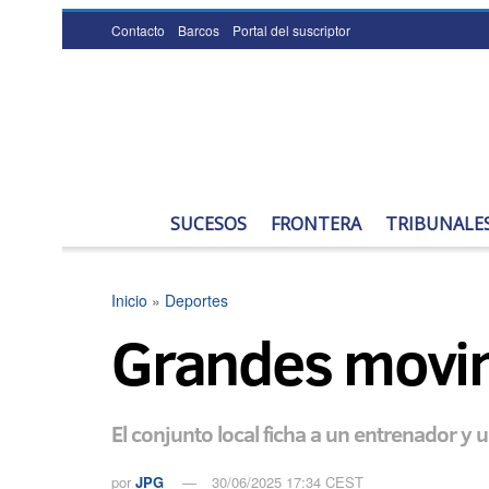
Contacto
Barcos
Portal del suscriptor
SUCESOS
FRONTERA
TRIBUNALE
Inicio
»
Deportes
Grandes movim
El conjunto local ficha a un entrenador y
por
JPG
30/06/2025 17:34 CEST