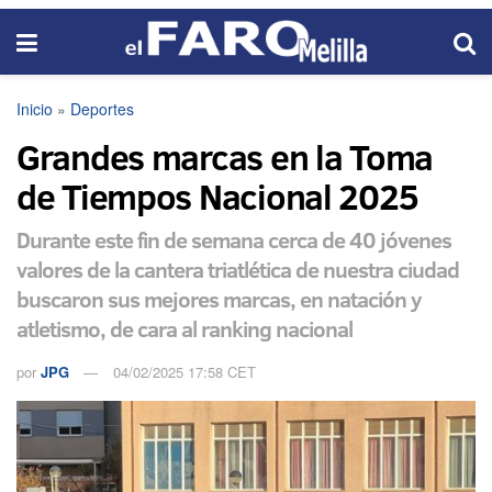
Inicio
»
Deportes
Grandes marcas en la Toma
de Tiempos Nacional 2025
Durante este fin de semana cerca de 40 jóvenes
valores de la cantera triatlética de nuestra ciudad
buscaron sus mejores marcas, en natación y
atletismo, de cara al ranking nacional
por
JPG
04/02/2025 17:58 CET