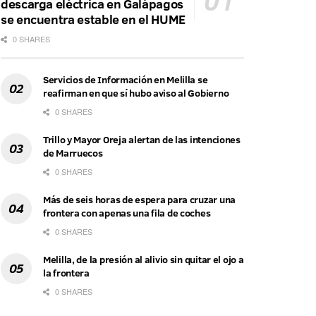
descarga eléctrica en Galápagos
se encuentra estable en el HUME
0 SHARES
Servicios de Información en Melilla se
reafirman en que sí hubo aviso al Gobierno
0 SHARES
Trillo y Mayor Oreja alertan de las intenciones
de Marruecos
0 SHARES
Más de seis horas de espera para cruzar una
frontera con apenas una fila de coches
0 SHARES
Melilla, de la presión al alivio sin quitar el ojo a
la frontera
0 SHARES