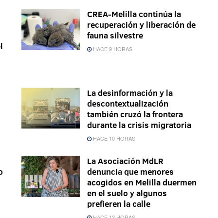
CREA-Melilla continúa la
recuperación y liberación de
fauna silvestre
l
HACE 9 HORAS
La desinformación y la
descontextualización
también cruzó la frontera
durante la crisis migratoria
HACE 10 HORAS
La Asociación MdLR
o
denuncia que menores
acogidos en Melilla duermen
en el suelo y algunos
prefieren la calle
HACE 12 HORAS