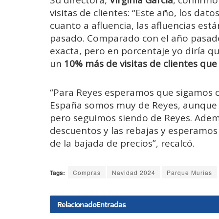
Su directora,
Virginia García
, confirmó
visitas de clientes: “Este año, los da
cuanto a afluencia, las afluencias es
pasado. Comparado con el año pasado
exacta, pero en porcentaje yo diría 
un
10% más de visitas de clientes que
“Para Reyes esperamos que sigamos c
España somos muy de Reyes, aunque 
pero seguimos siendo de Reyes. Ade
descuentos y las rebajas y esperamo
de la bajada de precios”, recalcó.
Tags:
Compras
Navidad 2024
Parque Murias
Relacionado
Entradas