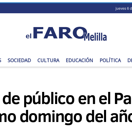
jueves 6 
S
SOCIEDAD
CULTURA
EDUCACIÓN
POLÍTICA
D
 de público en el P
imo domingo del añ