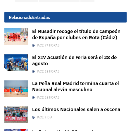
Relacionado
Entradas
El Rusadir recoge el título de campeón
de España por clubes en Rota (Cádiz)
HACE 17 HORAS
El XIV Acuatlón de Feria será el 28 de
agosto
HACE 23 HORAS
La Peña Real Madrid termina cuarta el
Nacional alevín masculino
HACE 23 HORAS
Los últimos Nacionales salen a escena
HACE 1 DÍA