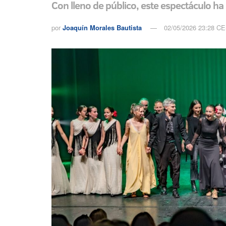
Con lleno de público, este espectáculo ha
por
Joaquín Morales Bautista
02/05/2026 23:28 C