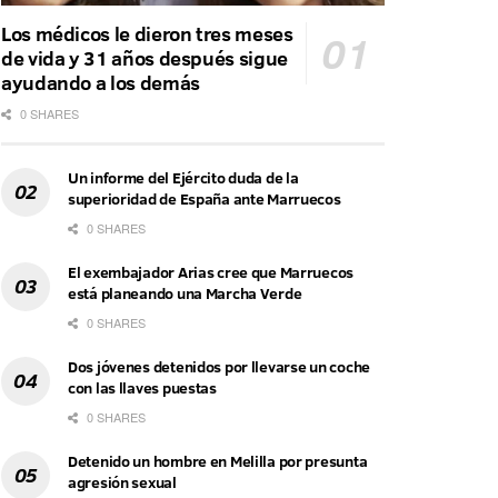
Los médicos le dieron tres meses
de vida y 31 años después sigue
ayudando a los demás
0 SHARES
Un informe del Ejército duda de la
superioridad de España ante Marruecos
0 SHARES
El exembajador Arias cree que Marruecos
está planeando una Marcha Verde
0 SHARES
Dos jóvenes detenidos por llevarse un coche
con las llaves puestas
0 SHARES
Detenido un hombre en Melilla por presunta
agresión sexual