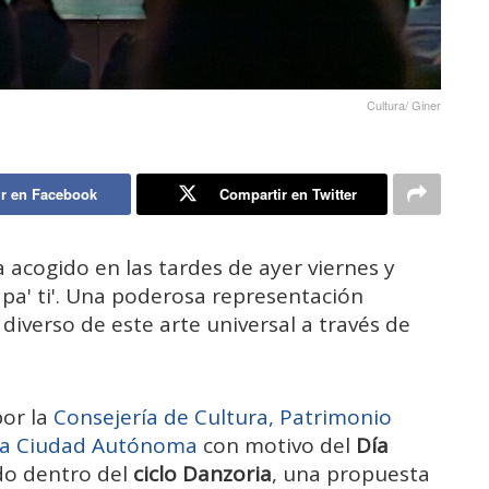
Cultura/ Giner
r en Facebook
Compartir en Twitter
 acogido en las tardes de ayer viernes y
pa' ti'. Una poderosa representación
diverso de este arte universal a través de
por la
Consejería de Cultura, Patrimonio
 la Ciudad Autónoma
con motivo del
Día
do dentro del
ciclo
Danzoria
, una propuesta