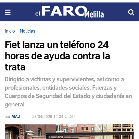
Inicio
»
Noticias
Fiet lanza un teléfono 24
horas de ayuda contra la
trata
Dirigido a víctimas y supervivientes, así como a
profesionales, entidades sociales, Fuerzas y
Cuerpos de Seguridad del Estado y ciudadanía en
general
por
MAJ
23/04/2026 12:34 CEST