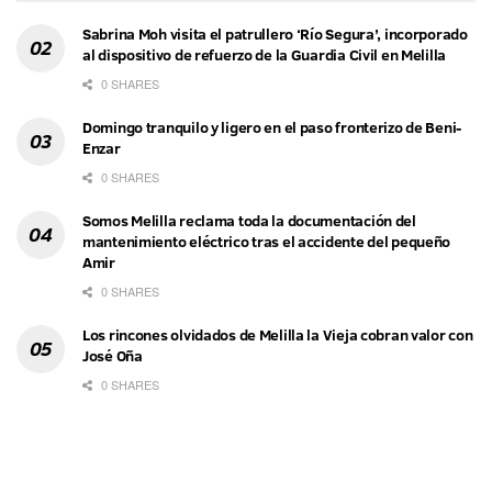
Sabrina Moh visita el patrullero ‘Río Segura’, incorporado
al dispositivo de refuerzo de la Guardia Civil en Melilla
0 SHARES
Domingo tranquilo y ligero en el paso fronterizo de Beni-
Enzar
0 SHARES
Somos Melilla reclama toda la documentación del
mantenimiento eléctrico tras el accidente del pequeño
Amir
0 SHARES
Los rincones olvidados de Melilla la Vieja cobran valor con
José Oña
0 SHARES