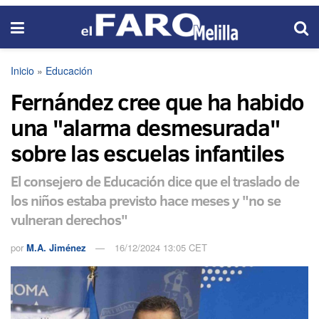
Inicio
»
Educación
Fernández cree que ha habido
una "alarma desmesurada"
sobre las escuelas infantiles
El consejero de Educación dice que el traslado de
los niños estaba previsto hace meses y "no se
vulneran derechos"
por
M.A. Jiménez
16/12/2024 13:05 CET