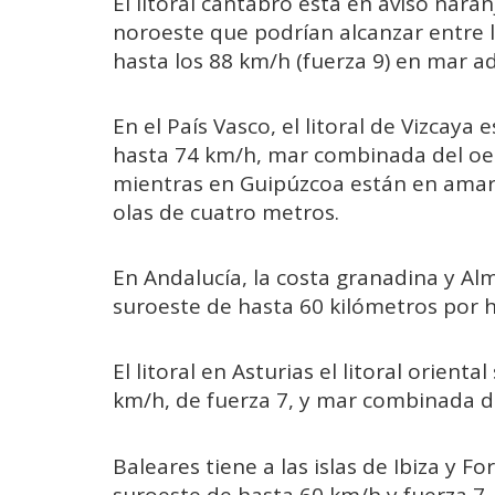
El litoral cántabro está en aviso naran
noroeste que podrían alcanzar entre l
hasta los 88 km/h (fuerza 9) en mar a
En el País Vasco, el litoral de Vizcaya
hasta 74 km/h, mar combinada del oes
mientras en Guipúzcoa están en amaril
olas de cuatro metros.
En Andalucía, la costa granadina y Alm
suroeste de hasta 60 kilómetros por h
El litoral en Asturias el litoral orient
km/h, de fuerza 7, y mar combinada d
Baleares tiene a las islas de Ibiza y F
suroeste de hasta 60 km/h y fuerza 7, 