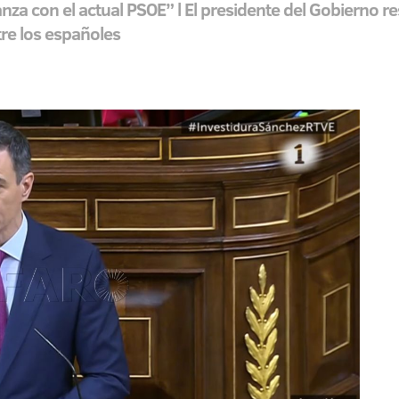
nza con el actual PSOE” l El presidente del Gobierno re
tre los españoles