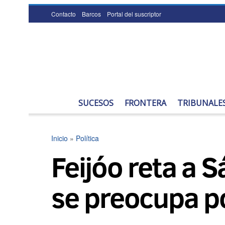
Contacto
Barcos
Portal del suscriptor
SUCESOS
FRONTERA
TRIBUNALE
Inicio
»
Política
Feijóo reta a S
se preocupa po