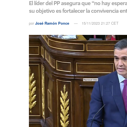
El líder del PP asegura que “no hay espera
su objetivo es fortalecer la convivencia en
por
José Ramón Ponce
15/11/2023 21:27 CET