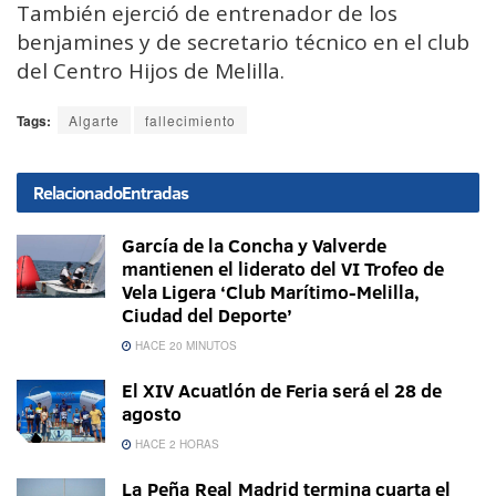
También ejerció de entrenador de los
benjamines y de secretario técnico en el club
del Centro Hijos de Melilla.
Tags:
Algarte
fallecimiento
Relacionado
Entradas
García de la Concha y Valverde
mantienen el liderato del VI Trofeo de
Vela Ligera ‘Club Marítimo-Melilla,
Ciudad del Deporte’
HACE 20 MINUTOS
El XIV Acuatlón de Feria será el 28 de
agosto
HACE 2 HORAS
La Peña Real Madrid termina cuarta el