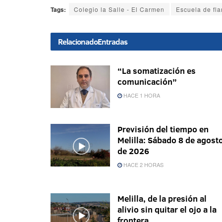
Tags:
Colegio la Salle - El Carmen
Escuela de fl
Relacionado
Entradas
“La somatización es
comunicación”
HACE 1 HORA
Previsión del tiempo en
Melilla: Sábado 8 de agost
de 2026
HACE 2 HORAS
Melilla, de la presión al
alivio sin quitar el ojo a la
frontera