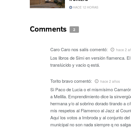
HACE 12 HORAS
Comments
2
Caro Caro nos salís
comentó:
hace 2 a
Los libros de Simi en versión flamenca. El
translúcido y vacio q está.
Torito bravo
comentó:
hace 2 años
Si Paco de Lucia o el mismísimo Camarón d
a Melilla. Emprendimiento dice la sinvergü
hermana y/o al sobrino dorado tirando a c
mis respetos al Flamenco al Jazz al Coun
Aquí los votos a Imbroda y al conjunto del
municipal no son nada siempre q no salgan