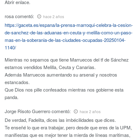
Abrir enlace.
rosa
comentó:
hace 2 años
https://gaceta.es/espana/la-prensa-marroqui-celebra-la-cesion-
de-sanchez-de-las-aduanas-en-ceuta-y-melilla-como-un-paso-
mas-en-la-soberania-de-las-ciudades-ocupadas-20250104-
1140/
Mientras no sepamos que tiene Marruecos del tf de Sánchez
estamos vendidos Melilla, Ceuta y Canarias.
Además Marruecos aumentando su arsenal y nosotros
estancados.
Que Dios nos pille confesados mientras nos gobierne esta
panda.
Jorge Risoto Guerrero
comentó:
hace 2 años
De verdad, Fadelita, dices las imbécilidades que dices.
Te enseñé lo que era trabajar, pero desde que eres de la UPM,
manifiestas que es mejor tener la mierda de líneas maritimas,