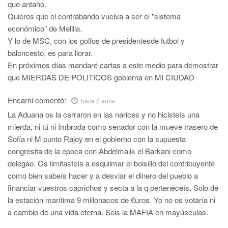
que antaño.
Quieres que el contrabando vuelva a ser el "sistema
económico" de Melilla.
Y lo de MSC, con los golfos de presidentesde futbol y
baloncesto, es para llorar.
En próximos días mandaré cartas a este medio para demostrar
que MIERDAS DE POLITICOS gobierna en MI CIUDAD
Encarni
comentó:
hace 2 años
La Aduana os la cerraron en las narices y no hicisteís una
mierda, ni tú ni Imbroda como senador con la mueve trasero de
Sofía ni M punto Rajoy en el gobierno con la supuesta
congresita de la epoca con Abdelmalik el Barkani como
delegao. Os limitasteís a esquilmar el bolsillo del contribuyente
como bien sabeís hacer y a desviar el dinero del pueblo a
financiar vuestros caprichos y secta a la q perteneceís. Solo de
la estación marítima 9 millonacos de €uros. Yo no os votaría ni
a cambio de una vida eterna. Sois la MAFIA en mayúsculas.