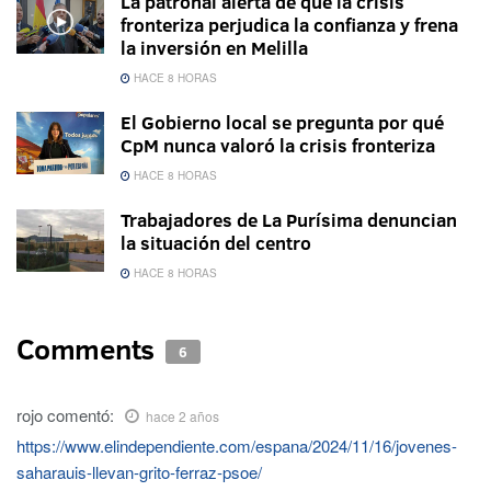
La patronal alerta de que la crisis
fronteriza perjudica la confianza y frena
la inversión en Melilla
HACE 8 HORAS
El Gobierno local se pregunta por qué
CpM nunca valoró la crisis fronteriza
HACE 8 HORAS
Trabajadores de La Purísima denuncian
la situación del centro
HACE 8 HORAS
Comments
6
rojo
comentó:
hace 2 años
https://www.elindependiente.com/espana/2024/11/16/jovenes-
saharauis-llevan-grito-ferraz-psoe/