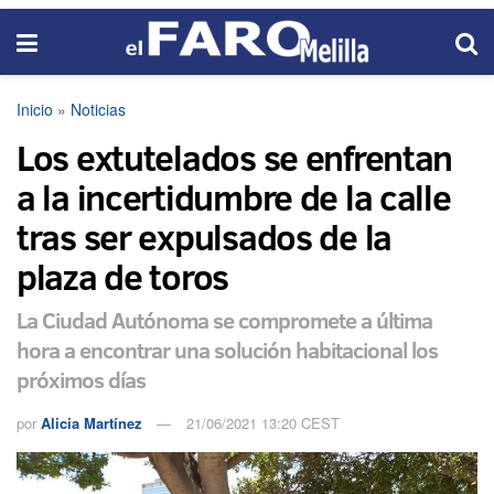
Inicio
»
Noticias
Los extutelados se enfrentan
a la incertidumbre de la calle
tras ser expulsados de la
plaza de toros
La Ciudad Autónoma se compromete a última
hora a encontrar una solución habitacional los
próximos días
por
Alicia Martínez
21/06/2021 13:20 CEST