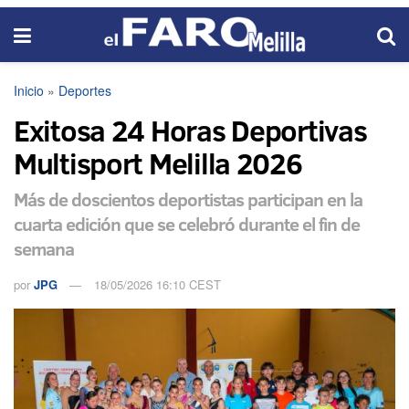
Inicio
»
Deportes
Exitosa 24 Horas Deportivas
Multisport Melilla 2026
Más de doscientos deportistas participan en la
cuarta edición que se celebró durante el fin de
semana
por
JPG
18/05/2026 16:10 CEST