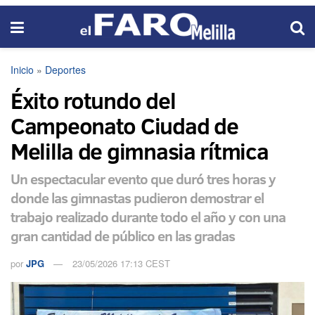
Inicio
»
Deportes
Éxito rotundo del
Campeonato Ciudad de
Melilla de gimnasia rítmica
Un espectacular evento que duró tres horas y
donde las gimnastas pudieron demostrar el
trabajo realizado durante todo el año y con una
gran cantidad de público en las gradas
por
JPG
23/05/2026 17:13 CEST