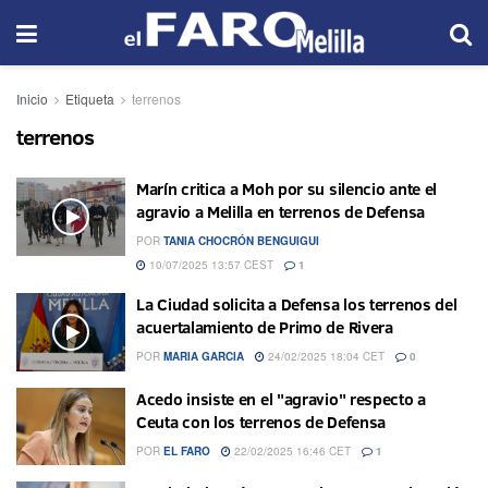
Inicio
Etiqueta
terrenos
terrenos
Marín critica a Moh por su silencio ante el
agravio a Melilla en terrenos de Defensa
POR
TANIA CHOCRÓN BENGUIGUI
10/07/2025 13:57 CEST
1
La Ciudad solicita a Defensa los terrenos del
acuertalamiento de Primo de Rivera
POR
MARIA GARCIA
24/02/2025 18:04 CET
0
Acedo insiste en el "agravio" respecto a
Ceuta con los terrenos de Defensa
POR
EL FARO
22/02/2025 16:46 CET
1