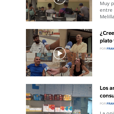
Muy p
entre 
Melill
¿Cree
plato 
POR
FRAN
Los a
consu
POR
FRAN
La opi