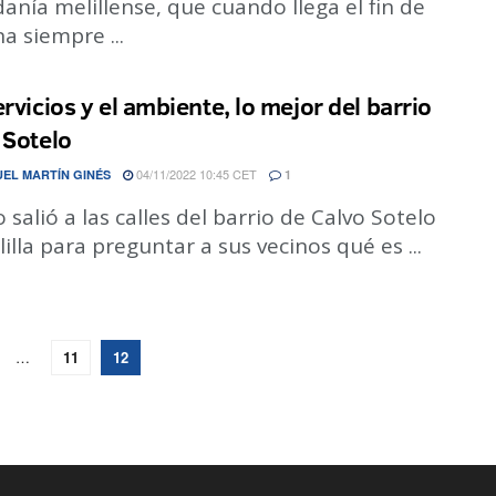
anía melillense, que cuando llega el fin de
 siempre ...
rvicios y el ambiente, lo mejor del barrio
 Sotelo
04/11/2022 10:45 CET
EL MARTÍN GINÉS
1
o salió a las calles del barrio de Calvo Sotelo
illa para preguntar a sus vecinos qué es ...
…
11
12