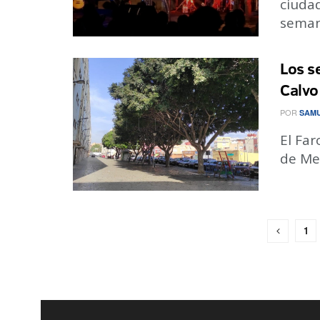
ciudad
semana
Los se
Calvo
POR
SAMU
El Far
de Mel
1