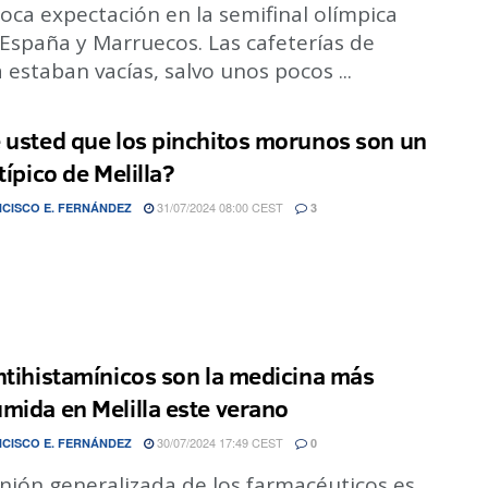
oca expectación en la semifinal olímpica
España y Marruecos. Las cafeterías de
a estaban vacías, salvo unos pocos ...
 usted que los pinchitos morunos son un
típico de Melilla?
31/07/2024 08:00 CEST
CISCO E. FERNÁNDEZ
3
ntihistamínicos son la medicina más
mida en Melilla este verano
30/07/2024 17:49 CEST
CISCO E. FERNÁNDEZ
0
nión generalizada de los farmacéuticos es