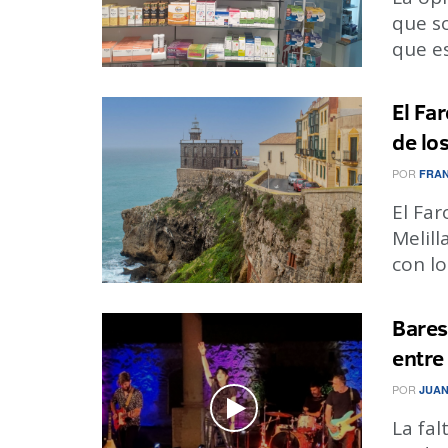
que s
que es
El Fa
de lo
POR
FRAN
El Far
Melill
con lo
Bares
entre
POR
JUAN
La fal