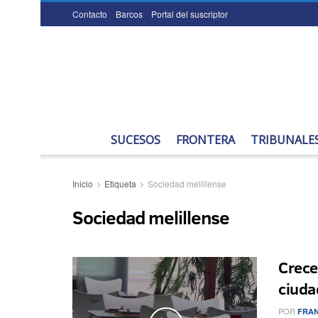
Contacto
Barcos
Portal del suscriptor
SUCESOS
FRONTERA
TRIBUNALE
Inicio
Etiqueta
Sociedad melillense
Sociedad melillense
Crece
ciuda
POR
FRAN