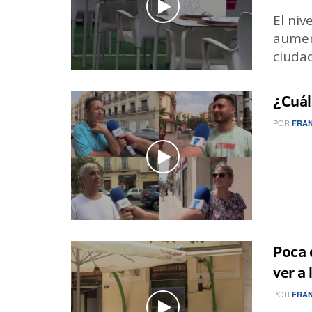
El niv
aumen
ciudad
¿Cuál
POR
FRAN
Poca 
ver a
POR
FRAN