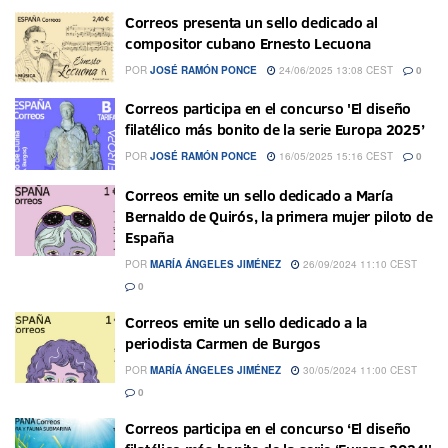
Correos presenta un sello dedicado al
compositor cubano Ernesto Lecuona
POR
JOSÉ RAMÓN PONCE
24/06/2025 13:08 CEST
0
Correos participa en el concurso 'El diseño
filatélico más bonito de la serie Europa 2025’
POR
JOSÉ RAMÓN PONCE
16/05/2025 15:16 CEST
0
Correos emite un sello dedicado a María
Bernaldo de Quirós, la primera mujer piloto de
España
POR
MARÍA ÁNGELES JIMÉNEZ
26/09/2024 11:10 CEST
0
Correos emite un sello dedicado a la
periodista Carmen de Burgos
POR
MARÍA ÁNGELES JIMÉNEZ
30/05/2024 11:00 CEST
0
Correos participa en el concurso ‘El diseño