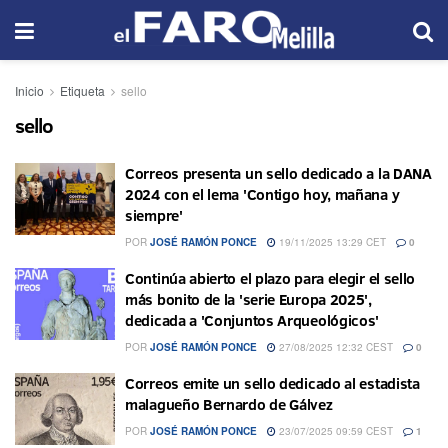
Inicio
Etiqueta
sello
sello
Correos presenta un sello dedicado a la DANA
2024 con el lema 'Contigo hoy, mañana y
siempre'
POR
JOSÉ RAMÓN PONCE
19/11/2025 13:29 CET
0
Continúa abierto el plazo para elegir el sello
más bonito de la 'serie Europa 2025',
dedicada a 'Conjuntos Arqueológicos'
POR
JOSÉ RAMÓN PONCE
27/08/2025 12:32 CEST
0
Correos emite un sello dedicado al estadista
malagueño Bernardo de Gálvez
POR
JOSÉ RAMÓN PONCE
23/07/2025 09:59 CEST
1