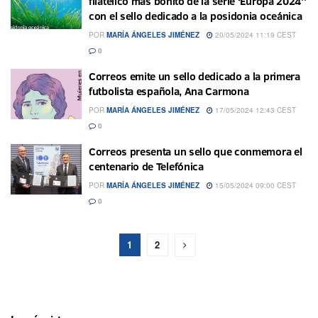
filatélico más bonito de la serie ‘Europa 2024''
con el sello dedicado a la posidonia oceánica
POR
MARÍA ÁNGELES JIMÉNEZ
20/05/2024 11:19 CEST
0
Correos emite un sello dedicado a la primera
futbolista española, Ana Carmona
POR
MARÍA ÁNGELES JIMÉNEZ
17/05/2024 12:43 CEST
0
Correos presenta un sello que conmemora el
centenario de Telefónica
POR
MARÍA ÁNGELES JIMÉNEZ
15/05/2024 09:00 CEST
0
1
2