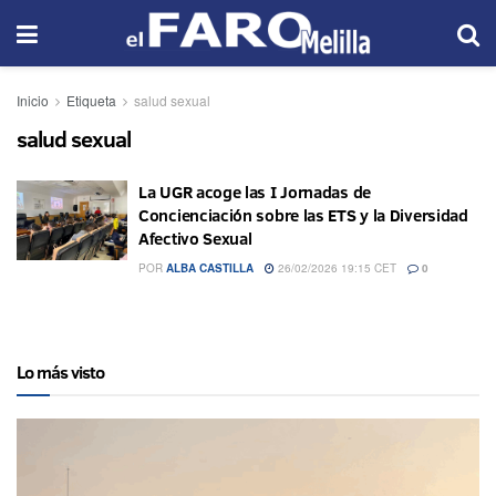
Inicio
Etiqueta
salud sexual
salud sexual
La UGR acoge las I Jornadas de
Concienciación sobre las ETS y la Diversidad
Afectivo Sexual
POR
ALBA CASTILLA
26/02/2026 19:15 CET
0
Lo más visto