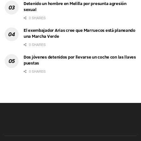
Detenido un hombre en Melilla por presunta agresión
sexual
0 SHARES
El exembajador Arias cree que Marruecos está planeando
una Marcha Verde
0 SHARES
Dos jóvenes detenidos por llevarse un coche con las llaves
puestas
0 SHARES