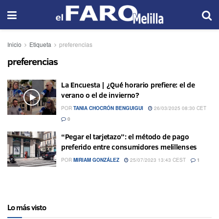
Inicio
Etiqueta
preferencias
preferencias
La Encuesta | ¿Qué horario prefiere: el de
verano o el de invierno?
POR
TANIA CHOCRÓN BENGUIGUI
26/03/2025 08:30 CET
0
“Pegar el tarjetazo”: el método de pago
preferido entre consumidores melillenses
POR
MIRIAM GONZÁLEZ
25/07/2023 13:43 CEST
1
Lo más visto