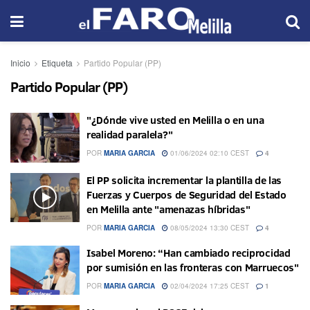
Inicio
Etiqueta
Partido Popular (PP)
Partido Popular (PP)
"¿Dónde vive usted en Melilla o en una
realidad paralela?"
POR
MARIA GARCIA
01/06/2024 02:10 CEST
4
El PP solicita incrementar la plantilla de las
Fuerzas y Cuerpos de Seguridad del Estado
en Melilla ante "amenazas híbridas"
POR
MARIA GARCIA
08/05/2024 13:30 CEST
4
Isabel Moreno: “Han cambiado reciprocidad
por sumisión en las fronteras con Marruecos"
POR
MARIA GARCIA
02/04/2024 17:25 CEST
1