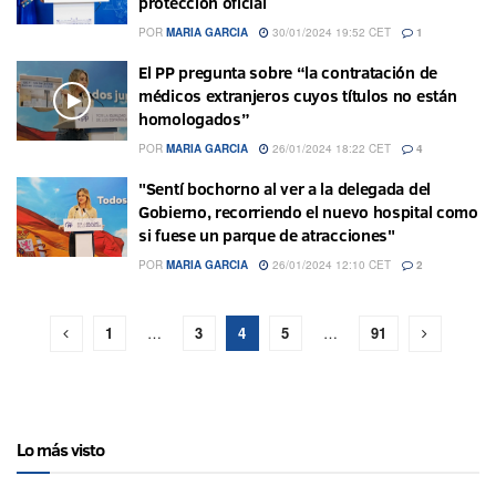
protección oficial
POR
MARIA GARCIA
30/01/2024 19:52 CET
1
El PP pregunta sobre “la contratación de
médicos extranjeros cuyos títulos no están
homologados”
POR
MARIA GARCIA
26/01/2024 18:22 CET
4
"Sentí bochorno al ver a la delegada del
Gobierno, recorriendo el nuevo hospital como
si fuese un parque de atracciones"
POR
MARIA GARCIA
26/01/2024 12:10 CET
2
1
…
3
4
5
…
91
Lo más visto