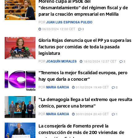
Moreno culpa al PSOE del
"desmantelamiento" del régimen fiscal y de
parar la creación empresarial en Melilla
POR
JUAN LUIS ESPINOSA PULIDO
06/03/2024 12:00 CET
3
Gloria Rojas denuncia que el PP ya supera las
facturas por comidas de toda la pasada
legislatura
POR
JOAQUÍN MORALES
18/02/2024 12:57 CET
3
"Tenemos la mejor fiscalidad europea, pero
hay que darla a conocer"
POR
MARIA GARCIA
01/02/2024 19:49 CET
2
"La demagogia llega a tal extremo que resulta
cómico, parece una broma”
POR
MARIA GARCIA
30/01/2024 20:43 CET
1
La consejería de Fomento prevé la
construcción de más de 200 viviendas de