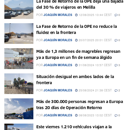
La Fase de Retorno de la OPE deja una bajada
del 30 % de viajeros en Melilla
POR
JOAQUÍN MORALES
12/08/2025 13:44 CEST
0
La Fase de Retorno de la OPE no reduce la
fluidez en la frontera
POR
JOAQUÍN MORALES
20/07/2025 20:01 CEST
0
Más de 1,3 millones de magrebíes regresan
ya a Europa en un fin de semana álgido
POR
JOAQUÍN MORALES
31/08/2024 13:57 CEST
3
Situación desigual en ambos lados de la
frontera
POR
JOAQUÍN MORALES
25/08/2024 21:38 CEST
2
Más de 300.000 personas regresan a Europa
tras 20 días de Operación Retorno
POR
JOAQUÍN MORALES
08/08/2023 13:02 CEST
0
Este viernes 1.210 vehículos viajan a la