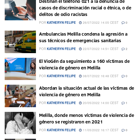
Destinan el teléfono 021 a la denuncia de
casos de discriminación racial o étnica, o de
delitos de odio racistas
POR
KATHERYN FELIPE
26/07/2022 14:05 CEST
0
Ambulancias Melilla condena la agresión a
sus técnicos de emergencias sanitarias
POR
KATHERYN FELIPE
22/07/2022 14:51 CEST
2
El VioGén da seguimiento a 160 víctimas de
violencia de género en Melilla
POR
KATHERYN FELIPE
08/07/2022 16:48 CEST
0
Abordan la situación actual de las víctimas de
violencia de género en Melilla
POR
KATHERYN FELIPE
20/05/2022 14:00 CEST
1
Melilla, donde menos víctimas de violencia de
género se registraron en 2021
POR
KATHERYN FELIPE
11/05/2022 16:17 CEST
0