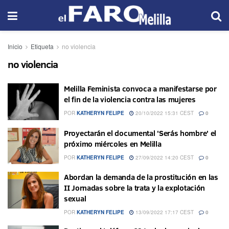
Inicio
Etiqueta
no violencia
no violencia
Melilla Feminista convoca a manifestarse por
el fin de la violencia contra las mujeres
POR
KATHERYN FELIPE
20/10/2022 15:31 CEST
0
Proyectarán el documental 'Serás hombre' el
próximo miércoles en Melilla
POR
KATHERYN FELIPE
27/09/2022 14:20 CEST
0
Abordan la demanda de la prostitución en las
II Jornadas sobre la trata y la explotación
sexual
POR
KATHERYN FELIPE
13/09/2022 17:17 CEST
0