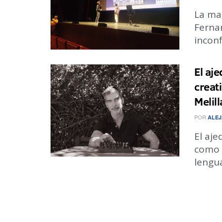
La ma
Ferna
inconf
El aj
creat
Melill
POR
ALEJ
El aje
como 
lengua