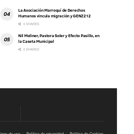
La Asociación Marroquí de Derechos
Humanos vincula migración y GENZ212
0 SHARES
Nil Moliner, Pastora Soler y Efecto Pasillo, en
la Caseta Municipal
0 SHARES
inos de uso
Política de privacidad
Política de Cookies