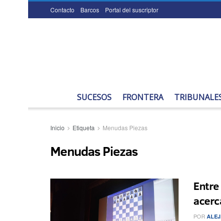
Contacto
Barcos
Portal del suscriptor
SUCESOS
FRONTERA
TRIBUNALE
Inicio
Etiqueta
Menudas Piezas
Menudas Piezas
Entre 
acerc
POR
ALEJ