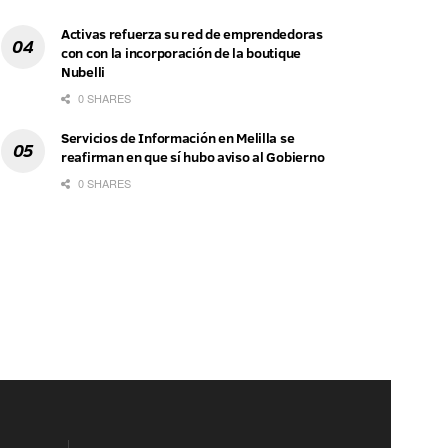
Activas refuerza su red de emprendedoras
con con la incorporación de la boutique
Nubelli
0 SHARES
Servicios de Información en Melilla se
reafirman en que sí hubo aviso al Gobierno
0 SHARES