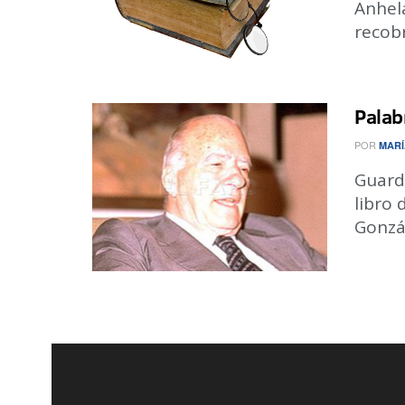
Anhel
recobre
Palab
POR
MARÍ
Guard
libro 
Gonzál