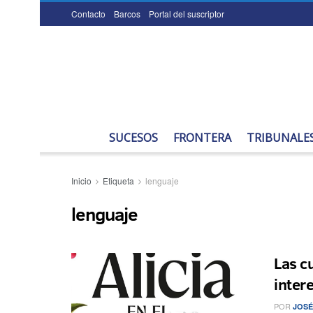
Contacto
Barcos
Portal del suscriptor
SUCESOS
FRONTERA
TRIBUNALE
Inicio
Etiqueta
lenguaje
lenguaje
Las c
inter
POR
JOSÉ