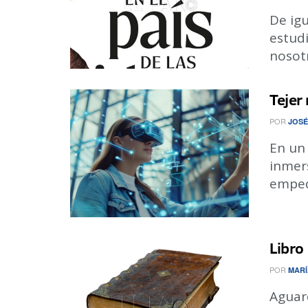
De ig
estudi
nosotr
Tejer
POR
JOSÉ
En un
inmer
empedr
Libro
POR
MARÍ
Aguard