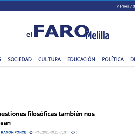
viernes 7 
S
SOCIEDAD
CULTURA
EDUCACIÓN
POLÍTICA
D
uestiones filosóficas también nos
esan
14/10/2025 09:23 CEST
 RAMÓN PONCE
0