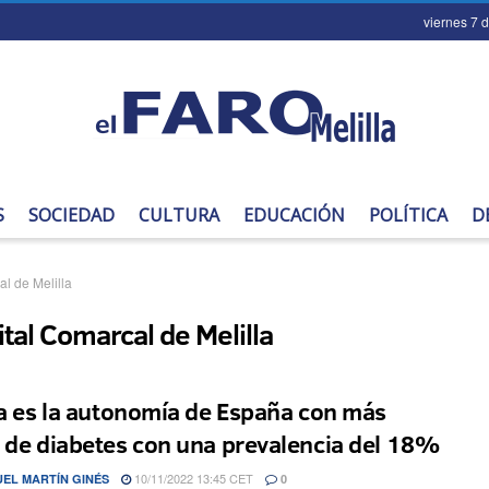
viernes 7 
S
SOCIEDAD
CULTURA
EDUCACIÓN
POLÍTICA
D
l de Melilla
tal Comarcal de Melilla
la es la autonomía de España con más
 de diabetes con una prevalencia del 18%
10/11/2022 13:45 CET
EL MARTÍN GINÉS
0