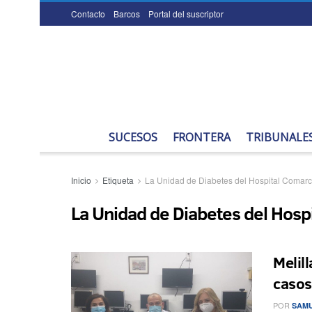
Contacto
Barcos
Portal del suscriptor
SUCESOS
FRONTERA
TRIBUNALE
Inicio
Etiqueta
La Unidad de Diabetes del Hospital Comarca
La Unidad de Diabetes del Hospi
Melil
casos
POR
SAMU