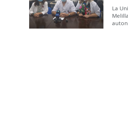
La Un
Melill
autono