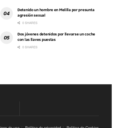
Detenido un hombre en Melilla por presunta
agresión sexual
0 SHARES
Dos jóvenes detenidos por llevarse un coche
con las llaves puestas
0 SHARES
inos de uso
Política de privacidad
Política de Cookies