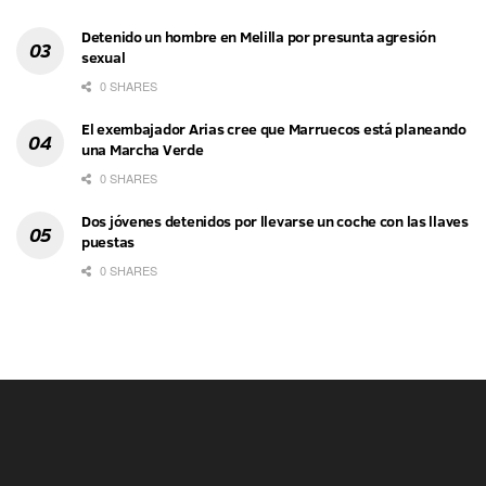
Detenido un hombre en Melilla por presunta agresión
sexual
0 SHARES
El exembajador Arias cree que Marruecos está planeando
una Marcha Verde
0 SHARES
Dos jóvenes detenidos por llevarse un coche con las llaves
puestas
0 SHARES