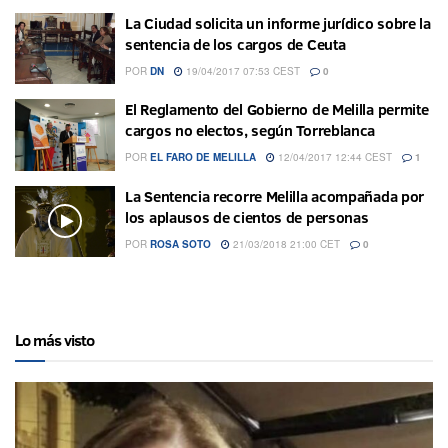
La Ciudad solicita un informe jurídico sobre la
sentencia de los cargos de Ceuta
POR
DN
19/04/2017 07:53 CEST
0
El Reglamento del Gobierno de Melilla permite
cargos no electos, según Torreblanca
POR
EL FARO DE MELILLA
12/04/2017 12:44 CEST
1
La Sentencia recorre Melilla acompañada por
los aplausos de cientos de personas
POR
ROSA SOTO
21/03/2018 21:00 CET
0
Lo más visto