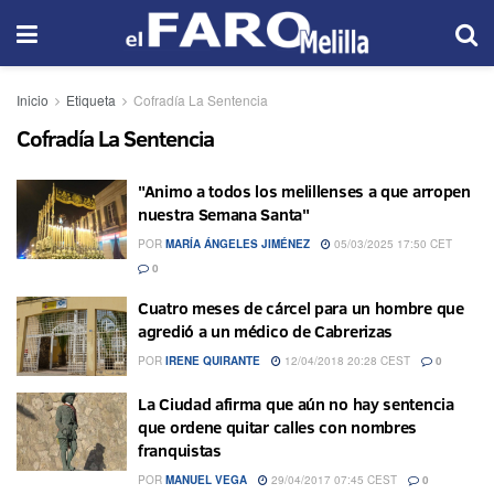
Inicio
Etiqueta
Cofradía La Sentencia
Cofradía La Sentencia
"Animo a todos los melillenses a que arropen
nuestra Semana Santa"
POR
MARÍA ÁNGELES JIMÉNEZ
05/03/2025 17:50 CET
0
Cuatro meses de cárcel para un hombre que
agredió a un médico de Cabrerizas
POR
IRENE QUIRANTE
12/04/2018 20:28 CEST
0
La Ciudad afirma que aún no hay sentencia
que ordene quitar calles con nombres
franquistas
POR
MANUEL VEGA
29/04/2017 07:45 CEST
0