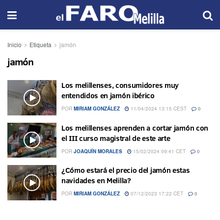
Inicio
Etiqueta
jamón
jamón
Los melillenses, consumidores muy
entendidos en jamón ibérico
POR
MIRIAM GONZÁLEZ
11/04/2024 13:15 CEST
0
Los melillenses aprenden a cortar jamón con
el III curso magistral de este arte
POR
JOAQUÍN MORALES
15/02/2024 09:41 CET
0
¿Cómo estará el precio del jamón estas
navidades en Melilla?
POR
MIRIAM GONZÁLEZ
07/12/2023 17:22 CET
0