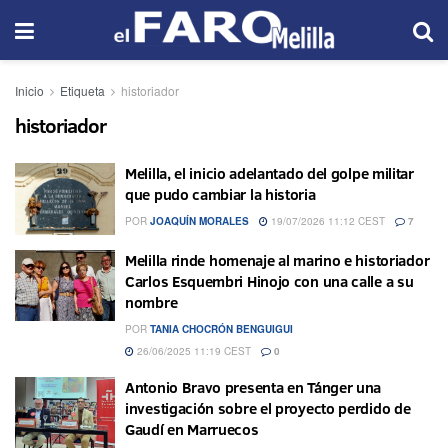
Inicio
Etiqueta
historiador
historiador
Melilla, el inicio adelantado del golpe militar
que pudo cambiar la historia
POR
JOAQUÍN MORALES
19/07/2026 11:12 CEST
7
Melilla rinde homenaje al marino e historiador
Carlos Esquembri Hinojo con una calle a su
nombre
POR
TANIA CHOCRÓN BENGUIGUI
26/06/2025 11:19 CEST
0
Antonio Bravo presenta en Tánger una
investigación sobre el proyecto perdido de
Gaudí en Marruecos