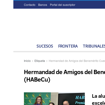
Contacto
Barcos
Portal del suscriptor
SUCESOS
FRONTERA
TRIBUNALE
Inicio
Etiqueta
Hermandad de Amigos del Benemérito Cuerp
Hermandad de Amigos del Benem
(HABeCu)
La al
excel