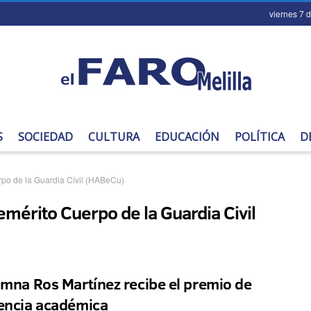
viernes 7 
S
SOCIEDAD
CULTURA
EDUCACIÓN
POLÍTICA
D
o de la Guardia Civil (HABeCu)
érito Cuerpo de la Guardia Civil
umna Ros Martínez recibe el premio de
encia académica