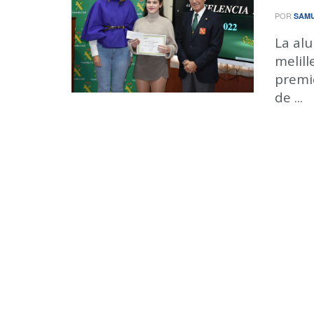
POR
SAMU
La al
melill
premi
de ...