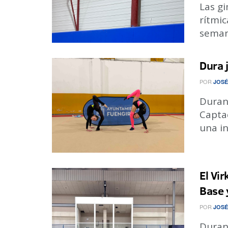
Las gi
rítmic
semana
Dura 
POR
JOSÉ
Duran
Captac
una in
El Vir
Base 
POR
JOSÉ
Durant