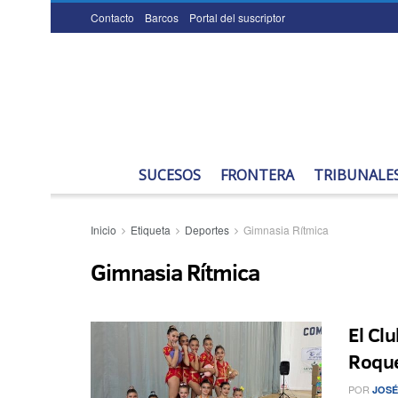
Contacto
Barcos
Portal del suscriptor
SUCESOS
FRONTERA
TRIBUNALE
Inicio
Etiqueta
Deportes
Gimnasia Rítmica
Gimnasia Rítmica
El Cl
Roque
POR
JOSÉ