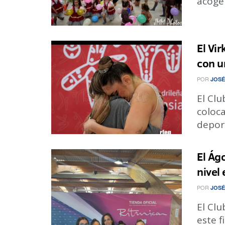
acoger 
El Vir
con u
POR
JOSÉ
El Clu
coloca
deport
El Ág
nivel
POR
JOSÉ
El Clu
este f