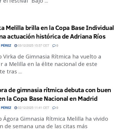
el festival “Bajo ...
ka Melilla brilla en la Copa Base Individual
na actuación histórica de Adriana Ríos
03/12/2025 15:57 CET
 PÉREZ
0
b Virka de Gimnasia Rítmica ha vuelto a
r a Melilla en la élite nacional de este
e tras ...
ora de gimnasia rítmica debuta con buen
 en la Copa Base Nacional en Madrid
02/12/2025 11:41 CET
 PÉREZ
0
b Ágora Gimnasia Rítmica Melilla ha vivido
in de semana una de las citas más