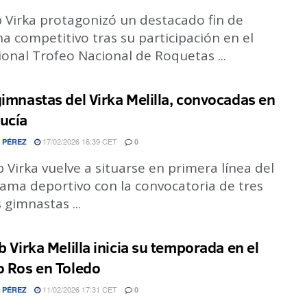
b Virka protagonizó un destacado fin de
 competitivo tras su participación en el
ional Trofeo Nacional de Roquetas ...
gimnastas del Virka Melilla, convocadas en
ucía
17/02/2026 16:39 CET
 PÉREZ
0
b Virka vuelve a situarse en primera línea del
ama deportivo con la convocatoria de tres
 gimnastas ...
b Virka Melilla inicia su temporada en el
o Ros en Toledo
11/02/2026 17:31 CET
 PÉREZ
0