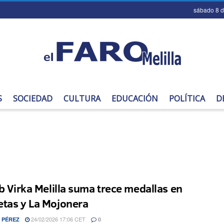
sábado 8 
S
SOCIEDAD
CULTURA
EDUCACIÓN
POLÍTICA
D
ub Virka Melilla suma trece medallas en
tas y La Mojonera
24/02/2026 17:06 CET
 PÉREZ
0