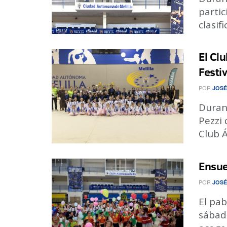
partic
clasif
El Cl
Festi
POR
JOSÉ
Durant
Pezzi 
Club Á
Ensue
POR
JOSÉ
El pab
sábado