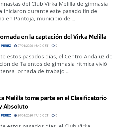
mnastas del Club Virka Melilla de gimnasia
a iniciaron durante este pasado fin de
 en Pantoja, municipio de ...
jornada en la captación del Virka Melilla
27/01/2026 16:49 CET
 PÉREZ
0
te estos pasados días, el Centro Andaluz de
ión de Talentos de gimnasia rítmica vivió
tensa jornada de trabajo ...
ka Melilla toma parte en el Clasificatorio
y Absoluto
20/01/2026 17:10 CET
 PÉREZ
0
e estos pasados días, el Club Virka