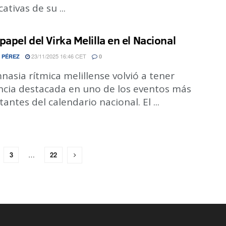
cativas de su ...
papel del Virka Melilla en el Nacional
23/11/2025 16:46 CET
 PÉREZ
0
nasia rítmica melillense volvió a tener
ncia destacada en uno de los eventos más
antes del calendario nacional. El ...
3
…
22