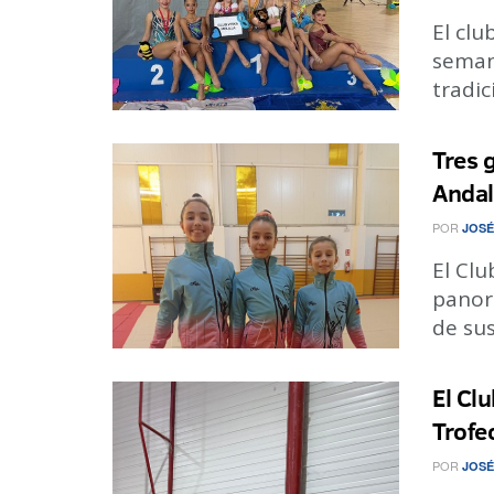
El clu
semana
tradic
Tres 
Andal
POR
JOSÉ
El Clu
panor
de sus
El Clu
Trofe
POR
JOSÉ