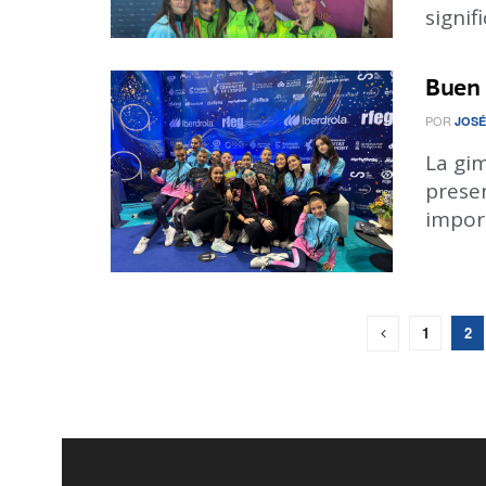
signifi
Buen 
POR
JOSÉ
La gim
prese
import
1
2