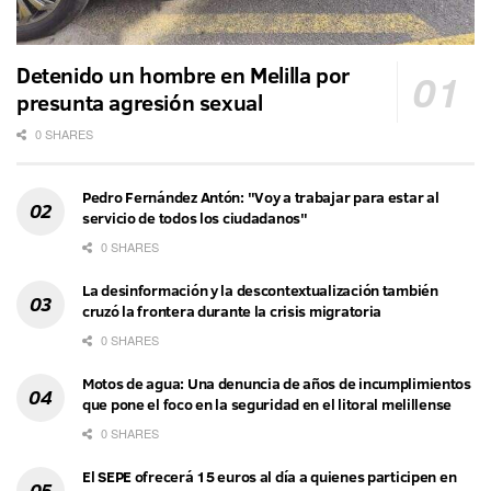
Detenido un hombre en Melilla por
presunta agresión sexual
0 SHARES
Pedro Fernández Antón: "Voy a trabajar para estar al
servicio de todos los ciudadanos"
0 SHARES
La desinformación y la descontextualización también
cruzó la frontera durante la crisis migratoria
0 SHARES
Motos de agua: Una denuncia de años de incumplimientos
que pone el foco en la seguridad en el litoral melillense
0 SHARES
El SEPE ofrecerá 15 euros al día a quienes participen en