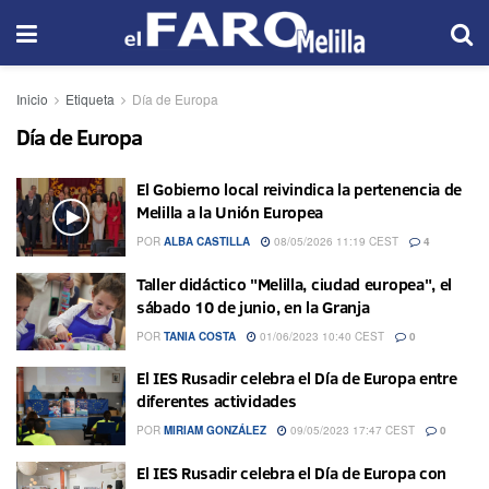
Inicio
Etiqueta
Día de Europa
Día de Europa
El Gobierno local reivindica la pertenencia de
Melilla a la Unión Europea
POR
ALBA CASTILLA
08/05/2026 11:19 CEST
4
Taller didáctico "Melilla, ciudad europea", el
sábado 10 de junio, en la Granja
POR
TANIA COSTA
01/06/2023 10:40 CEST
0
El IES Rusadir celebra el Día de Europa entre
diferentes actividades
POR
MIRIAM GONZÁLEZ
09/05/2023 17:47 CEST
0
El IES Rusadir celebra el Día de Europa con