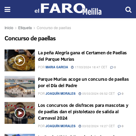
Inicio
Etiqueta
Concurso de paellas
Concurso de paellas
La peña Alegría gana el Certamen de Paellas
del Parque Murias
POR
MARIA GARCIA
17/03/2024 18:47 CET
0
Parque Murias acoge un concurso de paellas
por el Día del Padre
POR
JOAQUÍN MORALES
05/03/2024 09:52 CET
0
Los concursos de disfraces para mascotas y
de paellas dan el pistoletazo de salida al
Carnaval 2024
POR
JOAQUÍN MORALES
03/02/2024 19:27 CET
0