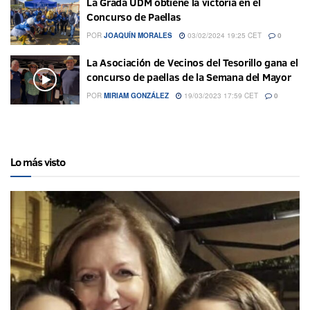
La Grada UDM obtiene la victoria en el
Concurso de Paellas
POR
JOAQUÍN MORALES
03/02/2024 19:25 CET
0
La Asociación de Vecinos del Tesorillo gana el
concurso de paellas de la Semana del Mayor
POR
MIRIAM GONZÁLEZ
19/03/2023 17:59 CET
0
Lo más visto