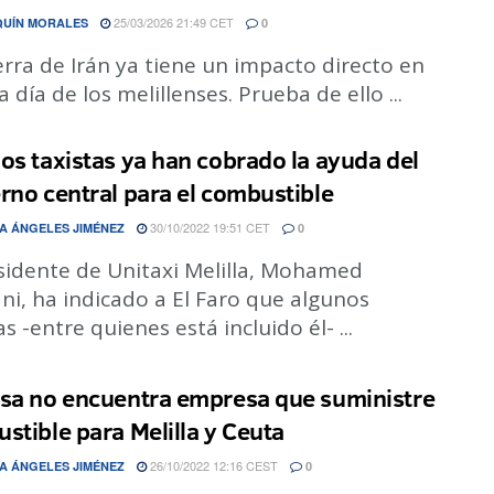
25/03/2026 21:49 CET
QUÍN MORALES
0
rra de Irán ya tiene un impacto directo en
 a día de los melillenses. Prueba de ello ...
os taxistas ya han cobrado la ayuda del
rno central para el combustible
30/10/2022 19:51 CET
A ÁNGELES JIMÉNEZ
0
esidente de Unitaxi Melilla, Mohamed
i, ha indicado a El Faro que algunos
as -entre quienes está incluido él- ...
sa no encuentra empresa que suministre
stible para Melilla y Ceuta
26/10/2022 12:16 CEST
A ÁNGELES JIMÉNEZ
0