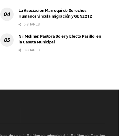
La Asociación Marroquí de Derechos
Humanos vincula migración y GENZ212
0 SHARES
Nil Moliner, Pastora Soler y Efecto Pasillo, en
la Caseta Municipal
0 SHARES
inos de uso
Política de privacidad
Política de Cookies