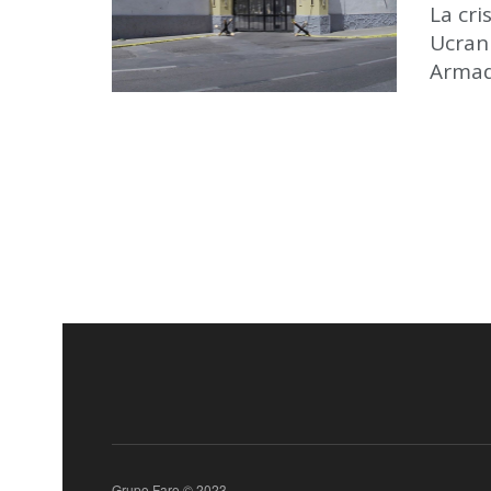
La cri
Ucran
Armada
Grupo Faro © 2023