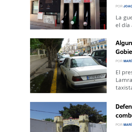
POR
JOA
La gue
el día
Algun
Gobie
POR
MARÍ
El pr
Lamran
taxist
Defen
combu
POR
MARÍ