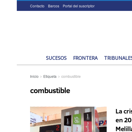
Contacto
Barcos
Portal del suscriptor
SUCESOS
FRONTERA
TRIBUNALE
Inicio
Etiqueta
combustible
combustible
La cr
en 20
Melill