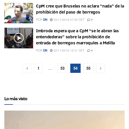
CpM cree que Bruselas no aclara “nada” de la
prohibición del paso de borregos
POR
DN
03/11/2016 07:00 CET
0
Imbroda espera que a CpM “se le abran las
entendederas” sobre la prohibición de
entrada de borregos marroquíes a Melilla
POR
DN
02/11/2016 12:41 CET
0
1
…
53
54
55
Lo más visto