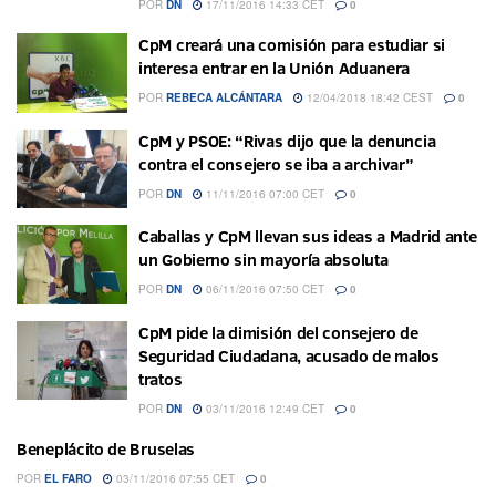
POR
DN
17/11/2016 14:33 CET
0
CpM creará una comisión para estudiar si
interesa entrar en la Unión Aduanera
POR
REBECA ALCÁNTARA
12/04/2018 18:42 CEST
0
CpM y PSOE: “Rivas dijo que la denuncia
contra el consejero se iba a archivar”
POR
DN
11/11/2016 07:00 CET
0
Caballas y CpM llevan sus ideas a Madrid ante
un Gobierno sin mayoría absoluta
POR
DN
06/11/2016 07:50 CET
0
CpM pide la dimisión del consejero de
Seguridad Ciudadana, acusado de malos
tratos
POR
DN
03/11/2016 12:49 CET
0
Beneplácito de Bruselas
POR
EL FARO
03/11/2016 07:55 CET
0