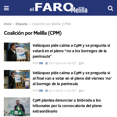
Inicio
Etiqueta
Coalición por Melilla (CPM)
Coalición por Melilla (CPM)
Velázquez pide calma a CpM y se pregunta si
votará en el pleno “no a los borregos de la
península”
POR
DN
23/11/2016 07:48 CET
0
Velázquez pide calma a CpM y se pregunta si
al final van a votar en el pleno del viernes ‘no’
al borrego de la península
POR
DN
22/11/2016 11:03 CET
0
CpM plantea denunciar a Imbroda a los
tribunales por la convocatoria del pleno
extraordinario