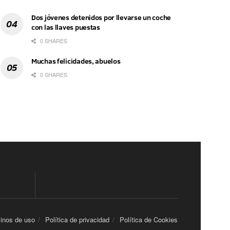
Dos jóvenes detenidos por llevarse un coche
con las llaves puestas
0 SHARES
Muchas felicidades, abuelos
0 SHARES
inos de uso
Política de privacidad
Política de Cookies