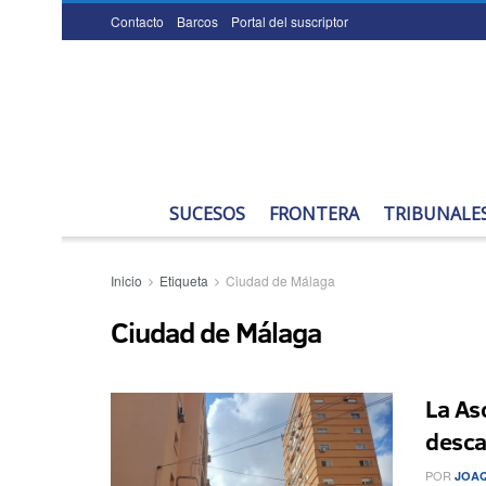
Contacto
Barcos
Portal del suscriptor
SUCESOS
FRONTERA
TRIBUNALE
Inicio
Etiqueta
Ciudad de Málaga
Ciudad de Málaga
La As
desca
POR
JOA