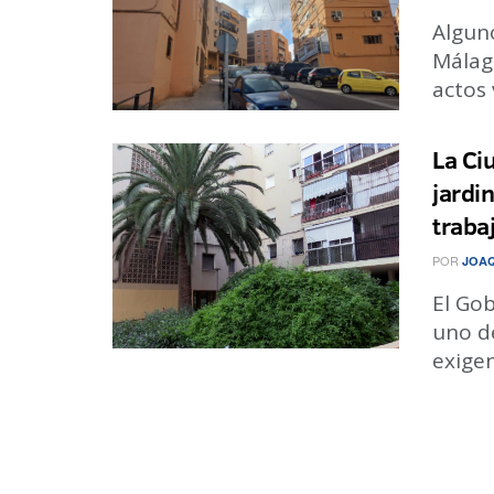
Algun
Málag
actos 
La Ci
jardi
traba
POR
JOA
El Go
uno de
exigen