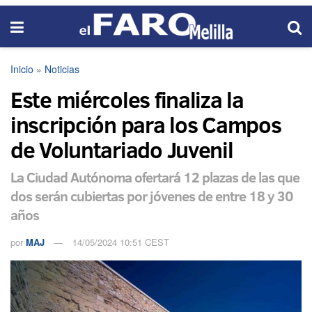
Inicio
»
Noticias
Este miércoles finaliza la
inscripción para los Campos
de Voluntariado Juvenil
La Ciudad Autónoma ofertará 12 plazas de las que
dos serán cubiertas por jóvenes de entre 18 y 30
años
por
MAJ
14/05/2024 10:51 CEST