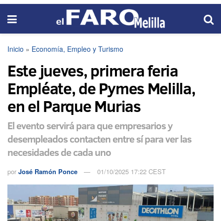
Inicio
»
Economía, Empleo y Turismo
Este jueves, primera feria
Empléate, de Pymes Melilla,
en el Parque Murias
El evento servirá para que empresarios y
desempleados contacten entre sí para ver las
necesidades de cada uno
por
José Ramón Ponce
01/10/2025 17:22 CEST