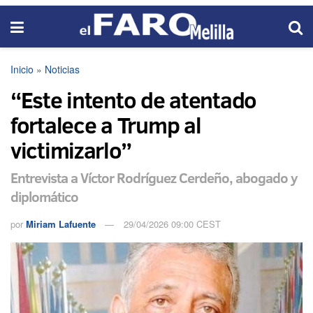
Inicio
»
Noticias
“Este intento de atentado
fortalece a Trump al
victimizarlo”
Entrevista a Víctor Rodríguez Cerdeño, abogado y
diplomático
por
Miriam Lafuente
29/04/2026 09:00 CEST