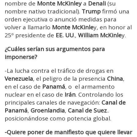
nombre de
Monte McKinley
a
Denali
(su
nombre nativo tradicional).
Trump
firmó una
orden ejecutiva o anunció medidas para
volver a llamarlo
Monte McKinle
y, en honor al
25º presidente de
EE. UU
.,
William McKinle
y.
¿Cuáles serían sus argumentos para
imponerse?
-La lucha contra el tráfico de drogas en
Venezuela
, el peligro de la presencia
China
,
en el caso de
Panamá
, o el armamento
nuclear en el caso de
Irán
. Controlando los
principales canales de navegación:
Canal de
Panamá
,
Groenlandia
,
Canal de Suez
..
posicionándose como potencia global.
-Quiere poner de manifiesto que quiere llevar