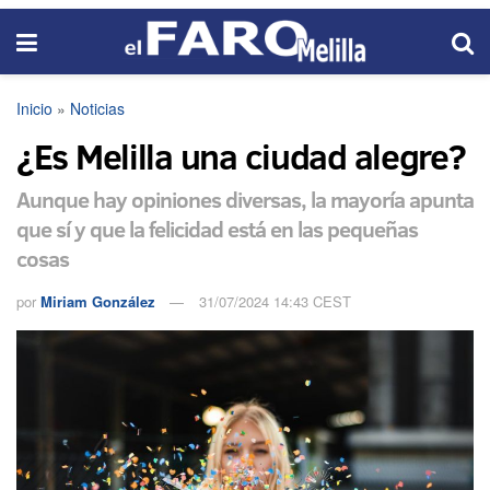
Inicio
»
Noticias
¿Es Melilla una ciudad alegre?
Aunque hay opiniones diversas, la mayoría apunta
que sí y que la felicidad está en las pequeñas
cosas
por
Miriam González
31/07/2024 14:43 CEST