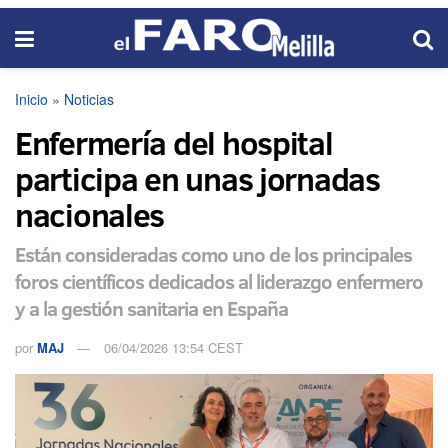
Inicio
»
Noticias
Enfermería del hospital
participa en unas jornadas
nacionales
Están consideradas como uno de los principales
foros científicos dedicados al liderazgo enfermero
y a la gestión sanitaria en España
por
MAJ
06/04/2026 13:54 CEST