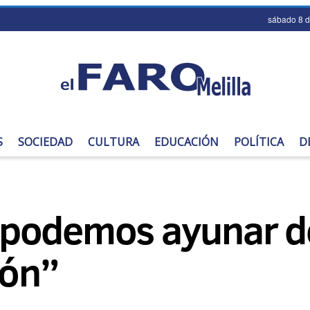
sábado 8 
S
SOCIEDAD
CULTURA
EDUCACIÓN
POLÍTICA
D
podemos ayunar de
zón”