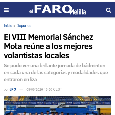
Inicio
»
Deportes
El VIII Memorial Sánchez
Mota reúne a los mejores
volantistas locales
Se pudo ver una brillante jornada de bádminton
en cada una de las categorías y modalidades que
entraron en liza
por
JPG
08/06/2026 16:50 CEST